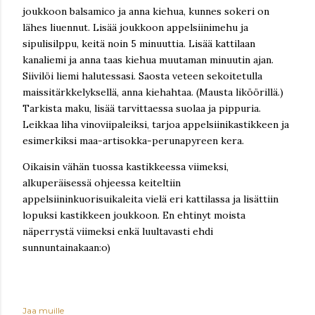
joukkoon balsamico ja anna kiehua, kunnes sokeri on
lähes liuennut. Lisää joukkoon appelsiinimehu ja
sipulisilppu, keitä noin 5 minuuttia. Lisää kattilaan
kanaliemi ja anna taas kiehua muutaman minuutin ajan.
Siivilöi liemi halutessasi. Saosta veteen sekoitetulla
maissitärkkelyksellä, anna kiehahtaa. (Mausta liköörillä.)
Tarkista maku, lisää tarvittaessa suolaa ja pippuria.
Leikkaa liha vinoviipaleiksi, tarjoa appelsiinikastikkeen ja
esimerkiksi maa-artisokka-perunapyreen kera.
Oikaisin vähän tuossa kastikkeessa viimeksi,
alkuperäisessä ohjeessa keiteltiin
appelsiininkuorisuikaleita vielä eri kattilassa ja lisättiin
lopuksi kastikkeen joukkoon. En ehtinyt moista
näperrystä viimeksi enkä luultavasti ehdi
sunnuntainakaan:o)
Jaa muille