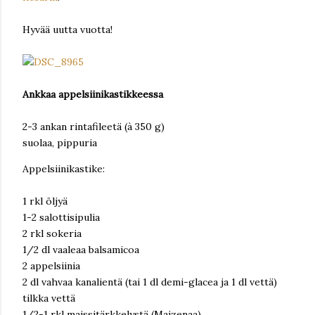
Hyvää uutta vuotta!
Ankkaa appelsiinikastikkeessa
2-3 ankan rintafileetä (à 350 g)
suolaa, pippuria
Appelsiinikastike:
1 rkl öljyä
1-2 salottisipulia
2 rkl sokeria
1/2 dl vaaleaa balsamicoa
2 appelsiinia
2 dl vahvaa kanalientä (tai 1 dl demi-glacea ja 1 dl vettä)
tilkka vettä
1/2-1 rkl maissitärkkelystä (Maizenaa)