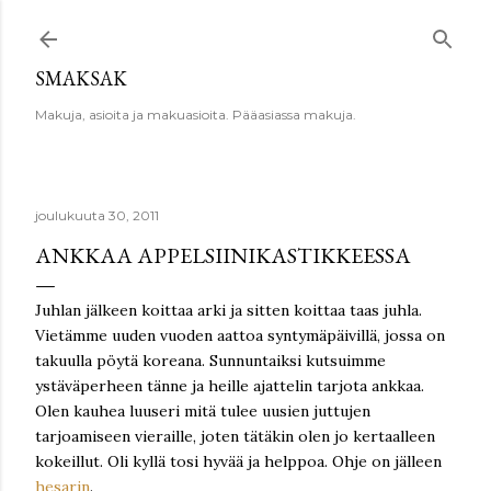
Siirry pääsisältöön
SMAKSAK
Makuja, asioita ja makuasioita. Pääasiassa makuja.
joulukuuta 30, 2011
ANKKAA APPELSIINIKASTIKKEESSA
Juhlan jälkeen koittaa arki ja sitten koittaa taas juhla.
Vietämme uuden vuoden aattoa syntymäpäivillä, jossa on
takuulla pöytä koreana. Sunnuntaiksi kutsuimme
ystäväperheen tänne ja heille ajattelin tarjota ankkaa.
Olen kauhea luuseri mitä tulee uusien juttujen
tarjoamiseen vieraille, joten tätäkin olen jo kertaalleen
kokeillut. Oli kyllä tosi hyvää ja helppoa. Ohje on jälleen
hesarin
.