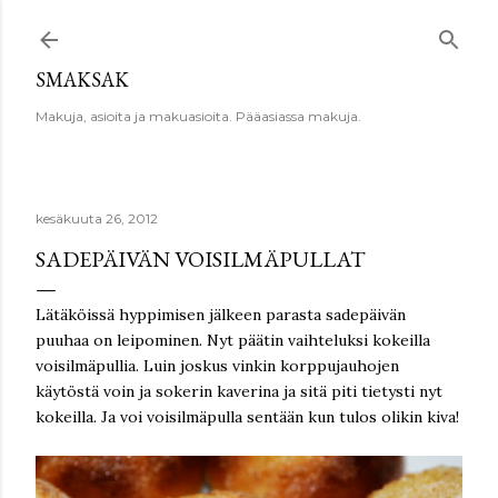
Siirry pääsisältöön
SMAKSAK
Makuja, asioita ja makuasioita. Pääasiassa makuja.
kesäkuuta 26, 2012
SADEPÄIVÄN VOISILMÄPULLAT
Lätäköissä hyppimisen jälkeen parasta sadepäivän
puuhaa on leipominen. Nyt päätin vaihteluksi kokeilla
voisilmäpullia. Luin joskus vinkin korppujauhojen
käytöstä voin ja sokerin kaverina ja sitä piti tietysti nyt
kokeilla. Ja voi voisilmäpulla sentään kun tulos olikin kiva!