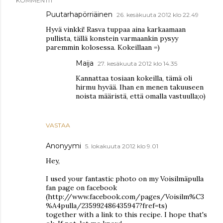
KOMMENTIT
Puutarhapörriäinen
26. kesäkuuta 2012 klo 22.49
Hyvä vinkki! Rasva tuppaa aina karkaamaan
pullista, tällä konstein varmaankin pysyy
paremmin kolosessa. Kokeillaan =)
Maija
27. kesäkuuta 2012 klo 14.35
Kannattaa tosiaan kokeilla, tämä oli
hirmu hyvää. Ihan en menen takuuseen
noista määristä, että omalla vastuulla;o)
VASTAA
Anonyymi
5. lokakuuta 2012 klo 9.01
Hey,
I used your fantastic photo on my Voisilmäpulla
fan page on facebook
(http://www.facebook.com/pages/Voisilm%C3
%A4pulla/235992486435947?fref=ts)
together with a link to this recipe. I hope that's