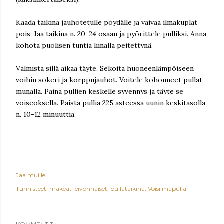
Kaada taikina jauhotetulle pöydälle ja vaivaa ilmakuplat
pois. Jaa taikina n. 20-24 osaan ja pyörittele pulliksi. Anna
kohota puolisen tuntia liinalla peitettynä.
Valmista sillä aikaa täyte. Sekoita huoneenlämpöiseen
voihin sokeri ja korppujauhot. Voitele kohonneet pullat
munalla. Paina pullien keskelle syvennys ja täyte se
voiseoksella. Paista pullia 225 asteessa uunin keskitasolla
n. 10-12 minuuttia.
Jaa muille
Tunnisteet:
makeat leivonnaiset
pullataikina
Voisilmäpulla