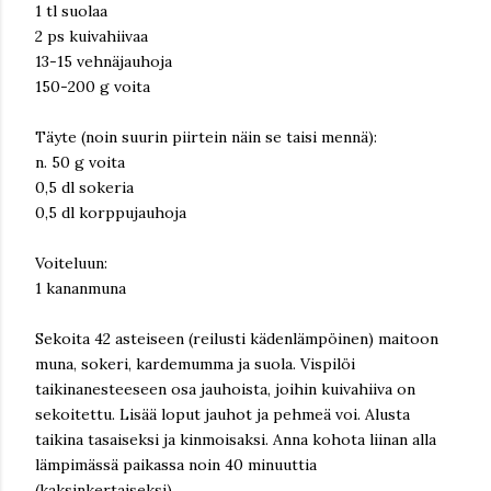
1 tl suolaa
2 ps kuivahiivaa
13-15 vehnäjauhoja
150-200 g voita
Täyte (noin suurin piirtein näin se taisi mennä):
n. 50 g voita
0,5 dl sokeria
0,5 dl korppujauhoja
Voiteluun:
1 kananmuna
Sekoita 42 asteiseen (reilusti kädenlämpöinen) maitoon
muna, sokeri, kardemumma ja suola. Vispilöi
taikinanesteeseen osa jauhoista, joihin kuivahiiva on
sekoitettu. Lisää loput jauhot ja pehmeä voi. Alusta
taikina tasaiseksi ja kinmoisaksi. Anna kohota liinan alla
lämpimässä paikassa noin 40 minuuttia
(kaksinkertaiseksi).