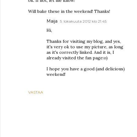
ok. If not, let me know!
Will bake these in the weekend! Thanks!
Maija
5. lokakuuta 2012 klo 21.45
Hi,
Thanks for visiting my blog, and yes,
it's very ok to use my picture, as long
as it's correctly linked. And it is, I
already visited the fan page:o)
I hope you have a good (and delicious)
weekend!
VASTAA