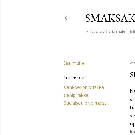
SMAKSA
Makuja, asioita ja makuasioi
Jaa muille
ke
S
Tunnisteet
sieni-pekonipiirakka
Ny
sienipiirakka
si
Suolaiset leivonnaiset
tu
si
op
ka