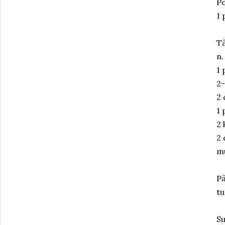
Po
1 
Tä
n.
1 
2-
2 
1 
2
2 
m
Pä
tu
Su