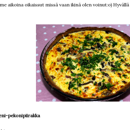
ime aikoina oikaissut missä vaan ikinä olen voinut:o) Hyväll
eni-pekonipiirakka