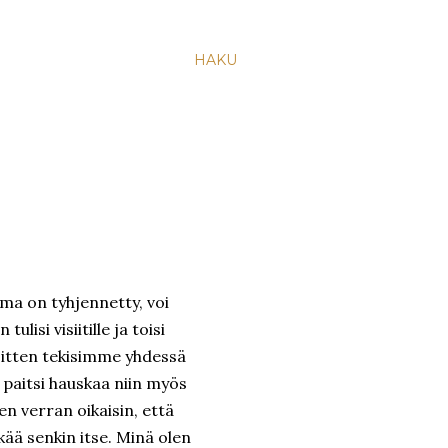
HAKU
oma on tyhjennetty, voi
ulisi visiitille ja toisi
 Sitten tekisimme yhdessä
n paitsi hauskaa niin myös
Sen verran oikaisin, että
ää senkin itse. Minä olen