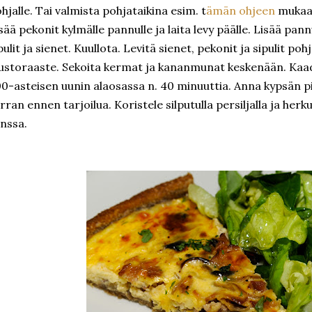
hjalle. Tai valmista pohjataikina esim. t
ämän ohjeen
mukaan.
sää pekonit kylmälle pannulle ja laita levy päälle. Lisää pa
pulit ja sienet. Kuullota. Levitä sienet, pekonit ja sipulit poh
ustoraaste. Sekoita kermat ja kananmunat keskenään. Kaada
0-asteisen uunin alaosassa n. 40 minuuttia. Anna kypsän pi
rran ennen tarjoilua. Koristele silputulla persiljalla ja herk
nssa.