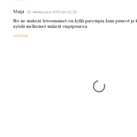
Maija
23. kesäkuuta 2012 klo 22.23
No ne makeat leivonnaiset on kyllä parempia kuin puurot ja kii
syödä melkoiset määrät vispipuuroa.
VASTAA