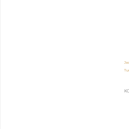
Ja
Tu
K