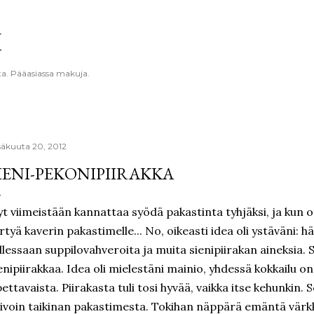
Siirry pääsisältöön
K
ta. Pääasiassa makuja.
säkuuta 20, 2012
IENI-PEKONIPIIRAKKA
t viimeistään kannattaa syödä pakastinta tyhjäksi, ja kun 
irtyä kaverin pakastimelle... No, oikeasti idea oli ystäväni: hän t
llessaan suppilovahveroita ja muita sienipiirakan aineksia.
enipiirakkaa. Idea oli mielestäni mainio, yhdessä kokkailu o
ettavaista. Piirakasta tuli tosi hyvää, vaikka itse kehunkin. 
ivoin taikinan pakastimesta. Tokihan näppärä emäntä värkk