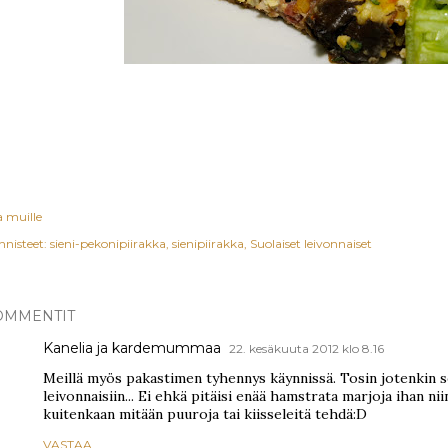
a muille
nnisteet:
sieni-pekonipiirakka
sienipiirakka
Suolaiset leivonnaiset
OMMENTIT
Kanelia ja kardemummaa
22. kesäkuuta 2012 klo 8.16
Meillä myös pakastimen tyhennys käynnissä. Tosin jotenkin se
leivonnaisiin... Ei ehkä pitäisi enää hamstrata marjoja ihan niin
kuitenkaan mitään puuroja tai kiisseleitä tehdä:D
VASTAA