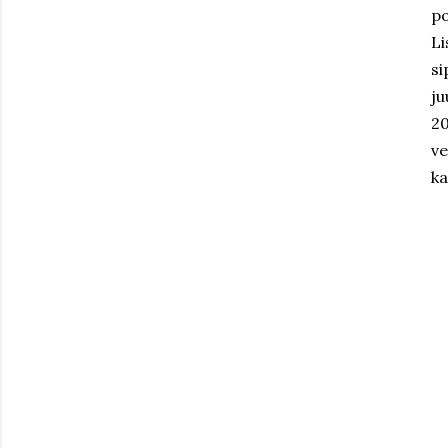
po
Li
si
ju
20
ve
ka