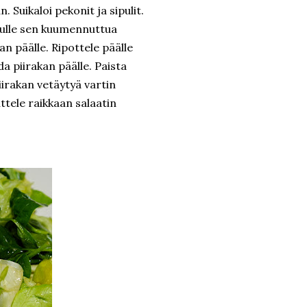
 Suikaloi pekonit ja sipulit.
nnulle sen kuumennuttua
jan päälle. Ripottele päälle
 piirakan päälle. Paista
irakan vetäytyä vartin
uttele raikkaan salaatin