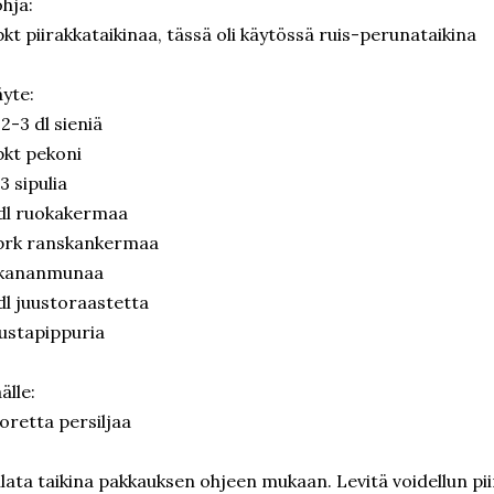
hja:
pkt piirakkataikinaa, tässä oli käytössä ruis-perunataikina
yte:
 2-3 dl sieniä
pkt pekoni
3 sipulia
dl ruokakermaa
prk ranskankermaa
 kananmunaa
dl juustoraastetta
ustapippuria
älle:
oretta persiljaa
lata taikina pakkauksen ohjeen mukaan. Levitä voidellun pi