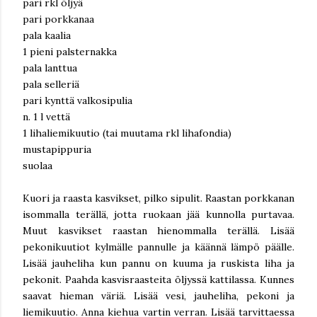
pari rkl öljyä
pari porkkanaa
pala kaalia
1 pieni palsternakka
pala lanttua
pala selleriä
pari kynttä valkosipulia
n. 1 l vettä
1 lihaliemikuutio (tai muutama rkl lihafondia)
mustapippuria
suolaa
Kuori ja raasta kasvikset, pilko sipulit. Raastan porkkanan
isommalla terällä, jotta ruokaan jää kunnolla purtavaa.
Muut kasvikset raastan hienommalla terällä. Lisää
pekonikuutiot kylmälle pannulle ja käännä lämpö päälle.
Lisää jauheliha kun pannu on kuuma ja ruskista liha ja
pekonit. Paahda kasvisraasteita öljyssä kattilassa. Kunnes
saavat hieman väriä. Lisää vesi, jauheliha, pekoni ja
liemikuutio. Anna kiehua vartin verran. Lisää tarvittaessa