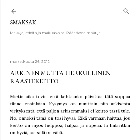
Siirry pääsisältöön
SMAKSAK
Makuja, asioita ja makuasioita. Pääasiassa makuja.
marraskuuta 26, 2012
ARKINEN MUTTA HERKULLINEN
RAASTEKEITTO
Mietin aika tovin, että kehtaanko päivittää tätä soppaa
tänne ensinkään. Kysymys on nimittäin niin arkisesta
virityksestä, että paljon arkisemmaksi ei keitto tästä tule.
No, onneksi tämä on tosi hyvää. Eikä varmaan haittaa, jos
keitto on myös helppoa, halpaa ja nopeaa. Ja hiilaritkin
on hyviä, jos sillä on väliä.