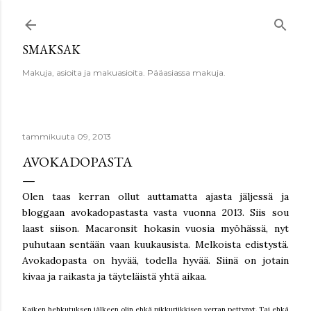
Siirry pääsisältöön
SMAKSAK
Makuja, asioita ja makuasioita. Pääasiassa makuja.
tammikuuta 09, 2013
AVOKADOPASTA
Olen taas kerran ollut auttamatta ajasta jäljessä ja
bloggaan avokadopastasta vasta vuonna 2013. Siis sou
laast siison. Macaronsit hokasin vuosia myöhässä, nyt
puhutaan sentään vaan kuukausista. Melkoista edistystä.
Avokadopasta on hyvää, todella hyvää. Siinä on jotain
kivaa ja raikasta ja täyteläistä yhtä aikaa.
Kaiken hehkutuksen jälkeen olin ehkä pikkuriikkisen verran pettynyt. Tai ehkä