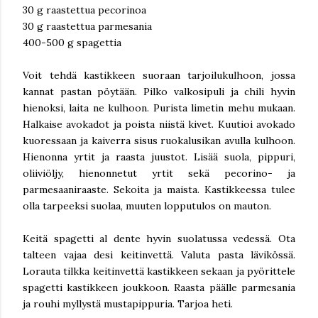
30 g raastettua pecorinoa
30 g raastettua parmesania
400-500 g spagettia
Voit tehdä kastikkeen suoraan tarjoilukulhoon, jossa
kannat pastan pöytään. Pilko valkosipuli ja chili hyvin
hienoksi, laita ne kulhoon. Purista limetin mehu mukaan.
Halkaise avokadot ja poista niistä kivet. Kuutioi avokado
kuoressaan ja kaiverra sisus ruokalusikan avulla kulhoon.
Hienonna yrtit ja raasta juustot. Lisää suola, pippuri,
oliiviöljy, hienonnetut yrtit sekä pecorino- ja
parmesaaniraaste. Sekoita ja maista. Kastikkeessa tulee
olla tarpeeksi suolaa, muuten lopputulos on mauton.
Keitä spagetti al dente hyvin suolatussa vedessä. Ota
talteen vajaa desi keitinvettä. Valuta pasta lävikössä.
Lorauta tilkka keitinvettä kastikkeen sekaan ja pyörittele
spagetti kastikkeen joukkoon. Raasta päälle parmesania
ja rouhi myllystä mustapippuria. Tarjoa heti.