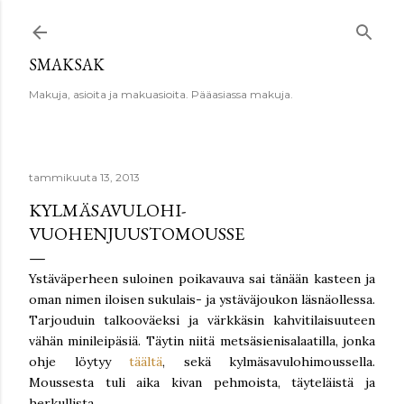
Siirry pääsisältöön
SMAKSAK
Makuja, asioita ja makuasioita. Pääasiassa makuja.
tammikuuta 13, 2013
KYLMÄSAVULOHI-
VUOHENJUUSTOMOUSSE
Ystäväperheen suloinen poikavauva sai tänään kasteen ja
oman nimen iloisen sukulais- ja ystäväjoukon läsnäollessa.
Tarjouduin talkooväeksi ja värkkäsin kahvitilaisuuteen
vähän minileipäsiä. Täytin niitä metsäsienisalaatilla, jonka
ohje löytyy
täältä
, sekä kylmäsavulohimoussella.
Moussesta tuli aika kivan pehmoista, täyteläistä ja
herkullista.