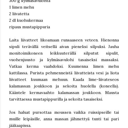
300 g kylmäsavulohta
1 limen mehu
2 liivatetta
2 dl kuohukermaa
ripaus mustapippuria
Laita liivatteet likoamaan runsaaseen veteen. Hienonna
sipuli terävällä veitsellä aivan pieneksi silpuksi. Jauha
monitoimikoneen leikkuuterällä silputut sipulit,
vuohenjuusto ja kylmäsavulohi tasaiseksi massaksi.
Vatkaa kerma vaahdoksi. Kuumenna limen mehu
kattilassa. Purista pehmenneistä liivatteista vesi ja liota
liivatteet kuumaan mehuun. Kaada lime-liivateseos
kalamassan joukkoon ja sekoita huolella (koneella).
Kääntele kermavaahto kalamassan joukkoon. Mausta
tarvittaessa mustapippurilla ja sekoita tasaiseksi.
Jos haluat pursottaa moussen vaikka ruissipseille tai
muille leipäsille, anna massan jähmettyä tunti tai pari
jääkaapissa.