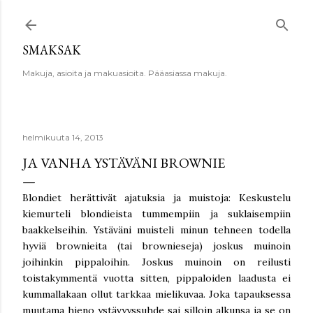
Siirry pääsisältöön
SMAKSAK
Makuja, asioita ja makuasioita. Pääasiassa makuja.
helmikuuta 14, 2013
JA VANHA YSTÄVÄNI BROWNIE
Blondiet herättivät ajatuksia ja muistoja: Keskustelu
kiemurteli blondieista tummempiin ja suklaisempiin
baakkelseihin. Ystäväni muisteli minun tehneen todella
hyviä brownieita (tai brownieseja) joskus muinoin
joihinkin pippaloihin. Joskus muinoin on reilusti
toistakymmentä vuotta sitten, pippaloiden laadusta ei
kummallakaan ollut tarkkaa mielikuvaa. Joka tapauksessa
muutama hieno ystävyyssuhde sai silloin alkunsa ja se on