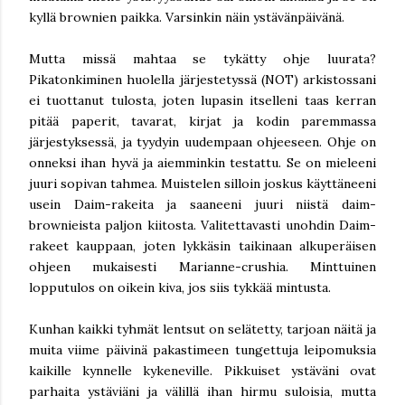
kyllä brownien paikka. Varsinkin näin ystävänpäivänä.
Mutta missä mahtaa se tykätty ohje luurata?
Pikatonkiminen huolella järjestetyssä (NOT) arkistossani
ei tuottanut tulosta, joten lupasin itselleni taas kerran
pitää paperit, tavarat, kirjat ja kodin paremmassa
järjestyksessä, ja tyydyin uudempaan ohjeeseen. Ohje on
onneksi ihan hyvä ja aiemminkin testattu. Se on mieleeni
juuri sopivan tahmea. Muistelen silloin joskus käyttäneeni
usein Daim-rakeita ja saaneeni juuri niistä daim-
brownieista paljon kiitosta. Valitettavasti unohdin Daim-
rakeet kauppaan, joten lykkäsin taikinaan alkuperäisen
ohjeen mukaisesti Marianne-crushia. Minttuinen
lopputulos on oikein kiva, jos siis tykkää mintusta.
Kunhan kaikki tyhmät lentsut on selätetty, tarjoan näitä ja
muita viime päivinä pakastimeen tungettuja leipomuksia
kaikille kynnelle kykeneville. Pikkuiset ystäväni ovat
parhaita ystäviäni ja välillä ihan hirmu suloisia, mutta