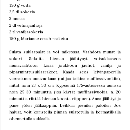
150 g voita
2,5 dl sokeria
3 munaa
2 dl vehnäjauhoja
2 tl vaniljasokeria
150 g Marianne crush -rakeita
Sulata suklaapalat ja voi mikrossa. Vaahdota munat ja
sokeri. Sekoita hieman jäähtynyt voisuklaaseos
munavaahtoon. Lisää joukkoon jauhot, vanilja ja
piparminttusuklaarakeet. Kaada seos leivinpaperilla
vuorattuun uunivuokaan (tai jaa taikina muffinssivuokiin),
mitat noin 23 x 30 cm. Kypsennä 175-asteisessa uunissa
noin 25-30 minuuttia (jos käytät muffinssivuokia, n. 20
minuuttia riittää hieman koosta riippuen). Anna jäähtyä ja
pane yöksi jääkaappiin. Leikkaa pieniksi paloiksi. Jos
haluat, voit koristella pinnan sulatetulla ja kermatilkalla
ohennetulla suklaalla.