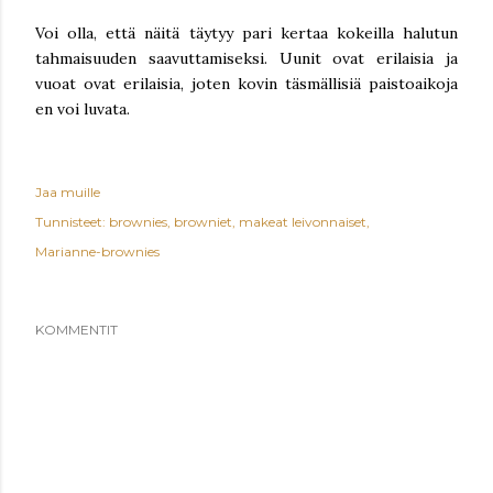
Voi olla, että näitä täytyy pari kertaa kokeilla halutun
tahmaisuuden saavuttamiseksi. Uunit ovat erilaisia ja
vuoat ovat erilaisia, joten kovin täsmällisiä paistoaikoja
en voi luvata.
Jaa muille
Tunnisteet:
brownies
browniet
makeat leivonnaiset
Marianne-brownies
KOMMENTIT