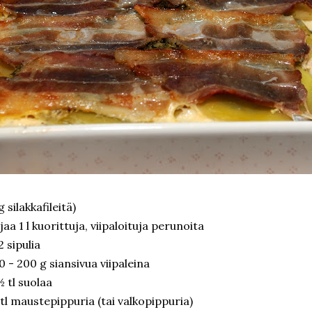
g silakkafileitä)
jaa 1 l kuorittuja, viipaloituja perunoita
2 sipulia
0 - 200 g siansivua viipaleina
½ tl suolaa
tl maustepippuria (tai valkopippuria)