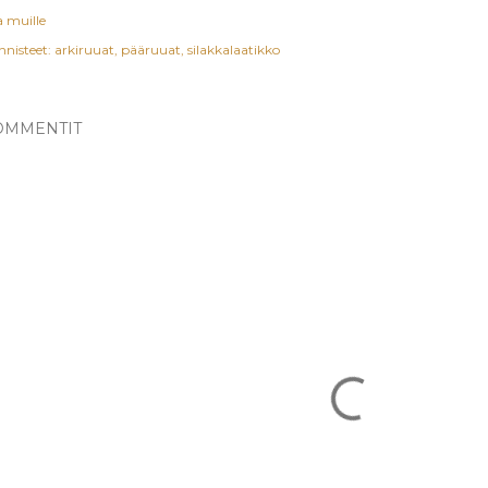
a muille
nnisteet:
arkiruuat
pääruuat
silakkalaatikko
OMMENTIT