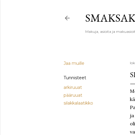
SMAKSA
Makuja, asioita ja makuasioi
Jaa muille
lo
S
Tunnisteet
arkiruuat
Me
pääruuat
kä
silakkalaatikko
Pa
ja
ol
va