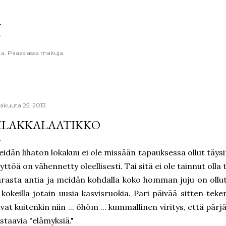
Siirry pääsisältöön
K
ta. Pääasiassa makuja.
kakuuta 25, 2013
ILAKKALAATIKKO
idän lihaton lokakuu ei ole missään tapauksessa ollut täys
yttöä on vähennetty oleellisesti. Tai sitä ei ole tainnut olla
rasta antia ja meidän kohdalla koko homman juju on oll
 kokeilla jotain uusia kasvisruokia. Pari päivää sitten t
ivat kuitenkin niin ... öhöm ... kummallinen viritys, että pä
staavia "elämyksiä."