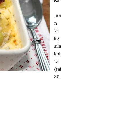
ko
noi
n
½
kg
sila
koi
ta
(tai
30