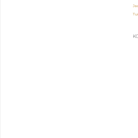
Ja
Tu
K