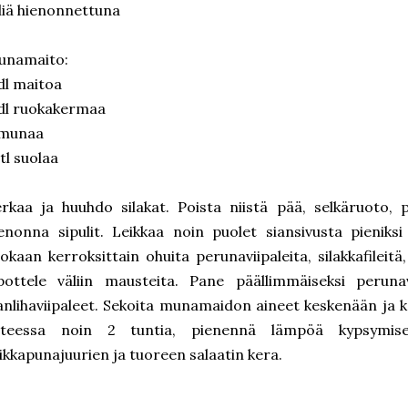
lliä hienonnettuna
unamaito:
dl maitoa
dl ruokakermaa
 munaa
tl suolaa
rkaa ja huuhdo silakat. Poista niistä pää, selkäruoto, 
enonna sipulit. Leikkaa noin puolet siansivusta pieniksi
okaan kerroksittain ohuita perunaviipaleita, silakkafileitä,
pottele väliin mausteita. Pane päällimmäiseksi perunav
anlihaviipaleet. Sekoita munamaidon aineet keskenään ja
steessa noin 2 tuntia, pienennä lämpöä kypsymise
ikkapunajuurien ja tuoreen salaatin kera.