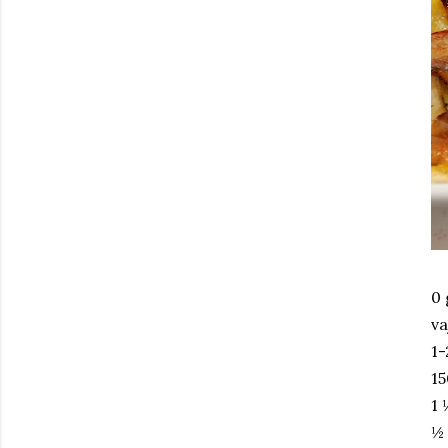
0 
va
1-
15
1 
½ 