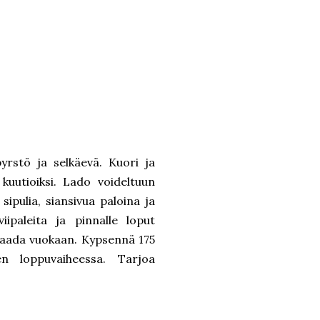
pyrstö ja selkäevä. Kuori ja
 kuutioiksi. Lado voideltuun
 sipulia, siansivua paloina ja
iipaleita ja pinnalle loput
 kaada vuokaan. Kypsennä 175
n loppuvaiheessa. Tarjoa