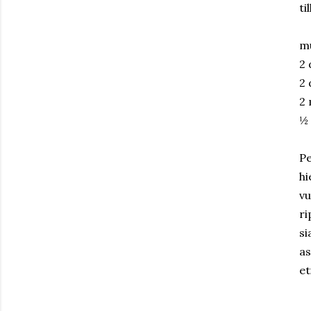
ti
m
2 
2 
2
½ 
Pe
hi
vu
ri
si
a
et