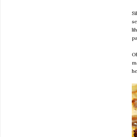
Si
se
li
pa
O
m
he