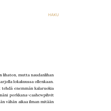
HAKU
in lihaton, mutta naudanlihan
 tarjolla lokakuussa ollenkaan.
ut tehdä enemmän kalaruokia
ekemäni porkkana-cashewpihvit
rjään vähän aikaa ilman mitään