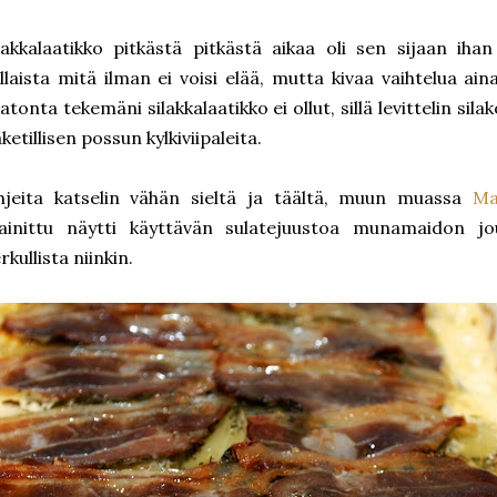
lakkalaatikko pitkästä pitkästä aikaa oli sen sijaan ih
llaista mitä ilman ei voisi elää, mutta kivaa vaihtelua aina
hatonta tekemäni silakkalaatikko ei ollut, sillä levittelin si
ketillisen possun kylkiviipaleita.
hjeita katselin vähän sieltä ja täältä, muun muassa
Ma
ainittu näytti käyttävän sulatejuustoa munamaidon jo
rkullista niinkin.