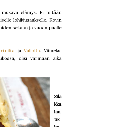
an mukava elämys. Ei mitään
iselle lohikiusaukselle. Kovin
lakoiden sekaan ja vuoan päälle
rtoilta
ja
Valiolta
. Viimeksi
ukossa, olisi varmaan aika
Sila
kka
laa
tik