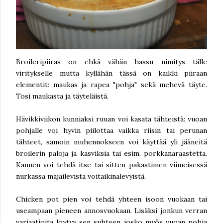
Broileripiiras on ehkä vähän hassu nimitys tälle
viritykselle mutta kyllähän tässä on kaikki piiraan
elementit: maukas ja rapea "pohja" sekä mehevä täyte.
Tosi maukasta ja täyteläistä.
Hävikkiviikon kunniaksi ruuan voi kasata tähteistä: vuoan
pohjalle voi hyvin piilottaa vaikka riisin tai perunan
tähteet, samoin muhennokseen voi käyttää yli jääneitä
broilerin paloja ja kasviksia tai esim. porkkanaraastetta.
Kannen voi tehdä itse tai sitten pakastimen viimeisessä
nurkassa majailevista voitaikinalevyistä.
Chicken pot pien voi tehdä yhteen isoon vuokaan tai
useampaan pieneen annosvuokaan. Lisäksi jonkun verran
variaatioita löytyy sen suhteen josko myös vuoan pohja