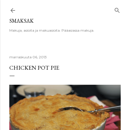
Siirry pääsisältöön
SMAKSAK
Makuja, asioita ja makuasioita. Pääasiassa makuja.
marraskuuta 06, 2013
CHICKEN POT PIE