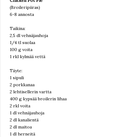
Chicken Pot Pie
(Broileripiiras)
6-8 annosta
Taikina:
2,5 dl vehnäjauhoja
1/4 tl suolaa
100 g voita
1 rkl kylmää vettä
Täyte:
1 sipuli
2 porkkanaa
2 lehtisellerin vartta
400 g kypsää broilerin lihaa
2 rkl voita
1 dl vehnäjauhoja
2 dl kanalientä
2 dl maitoa
1 dl herneitä