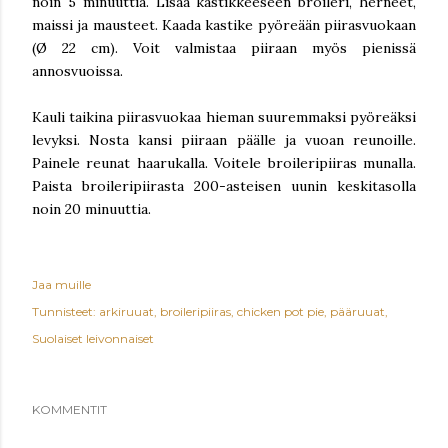
noin 5 minuuttia. Lisää kastikkeeseen broileri, herneet,
maissi ja mausteet. Kaada kastike pyöreään piirasvuokaan
(Ø 22 cm). Voit valmistaa piiraan myös pienissä
annosvuoissa.
Kauli taikina piirasvuokaa hieman suuremmaksi pyöreäksi
levyksi. Nosta kansi piiraan päälle ja vuoan reunoille.
Painele reunat haarukalla. Voitele broileripiiras munalla.
Paista broileripiirasta 200-asteisen uunin keskitasolla
noin 20 minuuttia.
Jaa muille
Tunnisteet:
arkiruuat
broileripiiras
chicken pot pie
pääruuat
Suolaiset leivonnaiset
KOMMENTIT