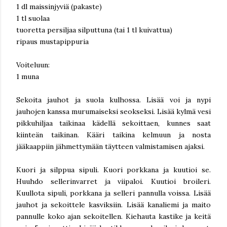
1 dl maissinjyviä (pakaste)
1 tl suolaa
tuoretta persiljaa silputtuna (tai 1 tl kuivattua)
ripaus mustapippuria
Voiteluun:
1 muna
Sekoita jauhot ja suola kulhossa. Lisää voi ja nypi
jauhojen kanssa murumaiseksi seokseksi. Lisää kylmä vesi
pikkuhiljaa taikinaa kädellä sekoittaen, kunnes saat
kiinteän taikinan. Kääri taikina kelmuun ja nosta
jääkaappiin jähmettymään täytteen valmistamisen ajaksi.
Kuori ja silppua sipuli. Kuori porkkana ja kuutioi se.
Huuhdo sellerinvarret ja viipaloi. Kuutioi broileri.
Kuullota sipuli, porkkana ja selleri pannulla voissa. Lisää
jauhot ja sekoittele kasviksiin. Lisää kanaliemi ja maito
pannulle koko ajan sekoitellen. Kiehauta kastike ja keitä