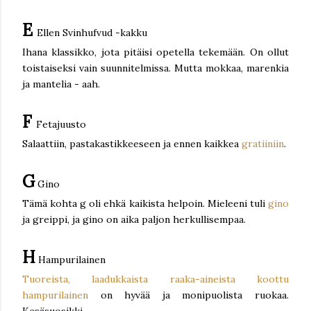
E
Ellen Svinhufvud -kakku
Ihana klassikko, jota pitäisi opetella tekemään. On ollut
toistaiseksi vain suunnitelmissa. Mutta mokkaa, marenkia
ja mantelia - aah.
F
Fetajuusto
Salaattiin, pastakastikkeeseen ja ennen kaikkea
gratiiniin
.
G
Gino
Tämä kohta g oli ehkä kaikista helpoin. Mieleeni tuli
gino
ja greippi, ja gino on aika paljon herkullisempaa.
H
Hampurilainen
Tuoreista, laadukkaista raaka-aineista koottu
hampurilainen
on hyvää ja monipuolista ruokaa.
Kesäsuosikki.