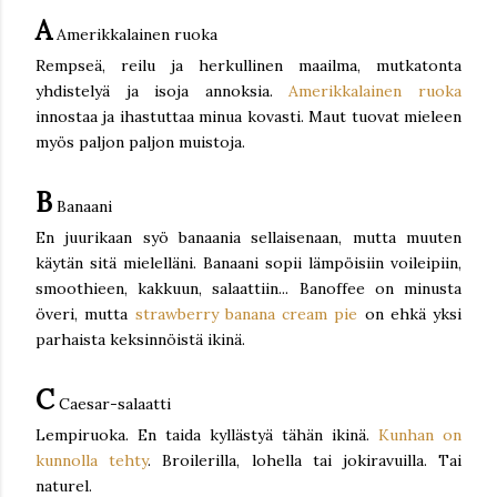
A
Amerikkalainen ruoka
Rempseä, reilu ja herkullinen maailma, mutkatonta
yhdistelyä ja isoja annoksia.
Amerikkalainen ruoka
innostaa ja ihastuttaa minua kovasti. Maut tuovat mieleen
myös paljon paljon muistoja.
B
Banaani
En juurikaan syö banaania sellaisenaan, mutta muuten
käytän sitä mielelläni. Banaani sopii lämpöisiin voileipiin,
smoothieen, kakkuun, salaattiin... Banoffee on minusta
överi, mutta
strawberry banana cream pie
on ehkä yksi
parhaista keksinnöistä ikinä.
C
Caesar-salaatti
Lempiruoka. En taida kyllästyä tähän ikinä.
Kunhan on
kunnolla tehty
. Broilerilla, lohella tai jokiravuilla. Tai
naturel.