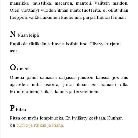
mansikka, mustikka, macaron, manteli. Valitsin maidon.
Olen viettänyt vuoden ilman maitotuotteita, ei ollut ihan
helppoa, vaikka aikuinen kuulemma pärjää hienosti ilman.
N
Naan leipä
Enpä ole tätäkään tehnyt aikoihin itse. Täytyy korjata
asia.
O
omena
Omena painii samassa sarjassa juuston kanssa, jos siis
ajattelen niitä asioita, joita ilman en haluaisi olla.
Monipuolinen, raikas, kaunis ja terveellinen.
P
Pitsa
Pitsa on myös lempiruoka. En kyllästy koskaan. Kunhan
on
tuore ja raikas ja ihana
.