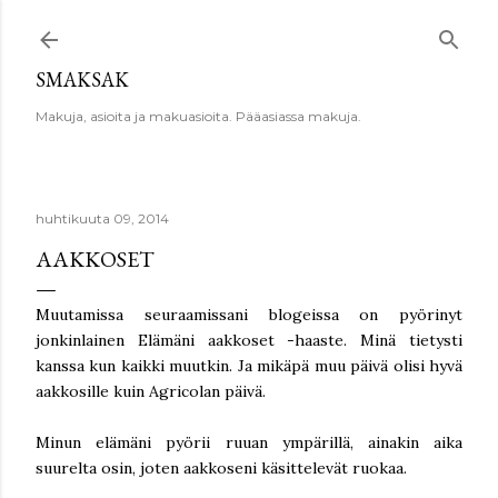
Siirry pääsisältöön
SMAKSAK
Makuja, asioita ja makuasioita. Pääasiassa makuja.
huhtikuuta 09, 2014
AAKKOSET
Muutamissa seuraamissani blogeissa on pyörinyt
jonkinlainen Elämäni aakkoset -haaste. Minä tietysti
kanssa kun kaikki muutkin. Ja mikäpä muu päivä olisi hyvä
aakkosille kuin Agricolan päivä.
Minun elämäni pyörii ruuan ympärillä, ainakin aika
suurelta osin, joten aakkoseni käsittelevät ruokaa.