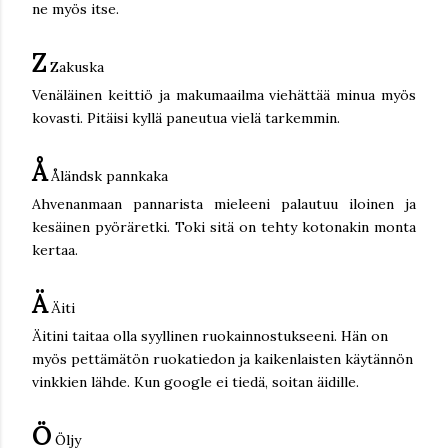
ne myös itse.
Z
Zakuska
Venäläinen keittiö ja makumaailma viehättää minua myös
kovasti. Pitäisi kyllä paneutua vielä tarkemmin.
Å
Åländsk pannkaka
Ahvenanmaan pannarista mieleeni palautuu iloinen ja
kesäinen pyöräretki. Toki sitä on tehty kotonakin monta
kertaa.
Ä
Äiti
Äitini taitaa olla syyllinen ruokainnostukseeni. Hän on
myös pettämätön ruokatiedon ja kaikenlaisten käytännön
vinkkien lähde. Kun google ei tiedä, soitan äidille.
Ö
Öljy