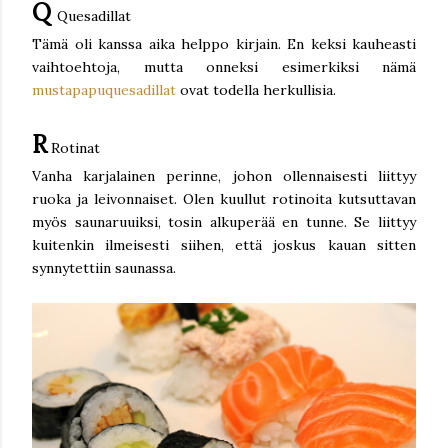
Q
Quesadillat
Tämä oli kanssa aika helppo kirjain. En keksi kauheasti
vaihtoehtoja, mutta onneksi esimerkiksi nämä
mustapapuquesadillat
ovat todella herkullisia.
R
Rotinat
Vanha karjalainen perinne, johon ollennaisesti liittyy
ruoka ja leivonnaiset. Olen kuullut rotinoita kutsuttavan
myös saunaruuiksi, tosin alkuperää en tunne. Se liittyy
kuitenkin ilmeisesti siihen, että joskus kauan sitten
synnytettiin saunassa.