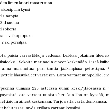
den limen kuori raastettuna
valkosipulin kynsi
tl sinappia
2 tl suolaa
tl sokeria
paus valkopippuria
- 2 rkl persiljaa
ota puisia varrastikkuja vedessä. Leikkaa jokainen fileel
ikaleeksi. Sekoita marinadin aineet keskenään. Lisää kulho
 anna marinoitua pari tuntia jääkaapissa peitettynä. V
jottele lihasuikaleet vartaisiin. Laita vartaat uunipellille leiv
psennä uunissa 225 asteessa uunin keski/yläosassa n. 
psymistä; ota vartaat uunista heti kun liha on kypsää, mu
mettiaiolin aineet keskenään. Tarjoa sitä vartaiden kanssa.
it halutessasi myös grillata vartaat kypsiksi.