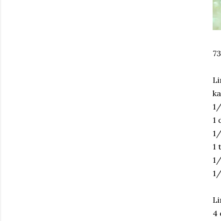
73
L
ka
1/
1
1/
1 
1/
1/
Li
4 