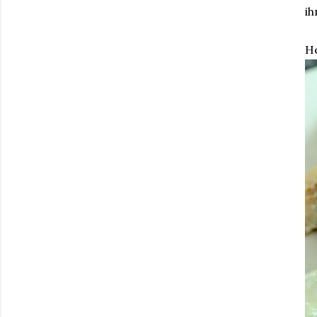
ih
He