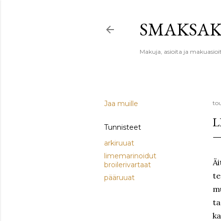
SMAKSA
Makuja, asioita ja makuasioi
Jaa muille
to
L
Tunnisteet
arkiruuat
limemarinoidut
Äi
broilerivartaat
te
pääruuat
mu
ta
ka