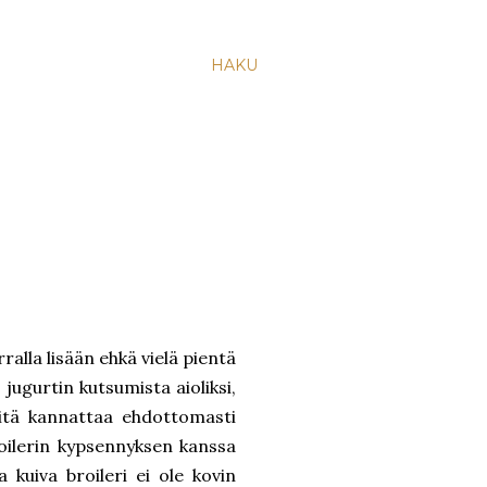
HAKU
rralla lisään ehkä vielä pientä
jugurtin kutsumista aioliksi,
Sitä kannattaa ehdottomasti
roilerin kypsennyksen kanssa
 kuiva broileri ei ole kovin