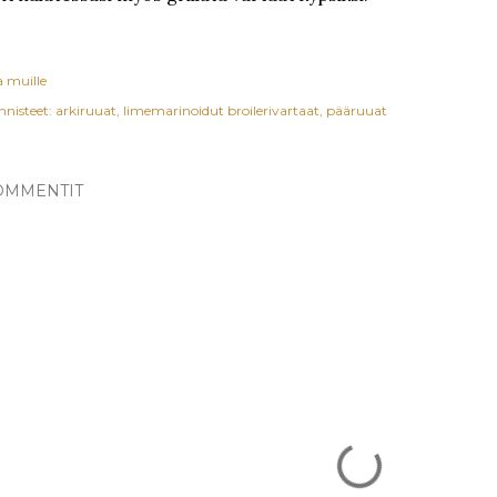
a muille
nnisteet:
arkiruuat
limemarinoidut broilerivartaat
pääruuat
OMMENTIT