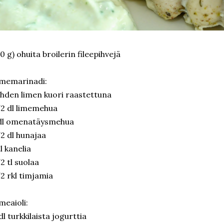
0 g) ohuita broilerin fileepihvejä
imemarinadi:
hden limen kuori raastettuna
2 dl limemehua
 dl omenatäysmehua
2 dl hunajaa
tl kanelia
2 tl suolaa
2 rkl timjamia
meaioli:
dl turkkilaista jogurttia