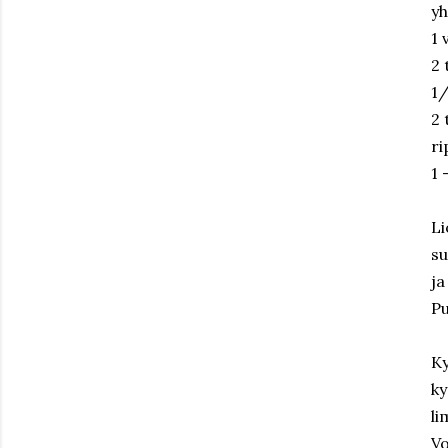
yh
1 
2 
1/
2 
ri
1 
Li
su
ja
Pu
Ky
ky
li
Vo