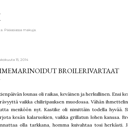
Siirry pääsisältöön
K
ta. Pääasiassa makuja.
ukokuuta 15, 2014
IMEMARINOIDUT BROILERIVARTAAT
tienpäivän lounas oli raikas, keväinen ja herkullinen. Ensi ke
rävyyttä vaikka chiliripauksen muodossa. Vähän ihmettelin 
tta menköön nyt. Kastike oli nimittäin todella hyvää. 
rjota kesän kalaruokien, vaikka grillatun lohen kanssa. B
nnattaa olla tarkkana, homma kuivahtaa tosi herkästi. Ja