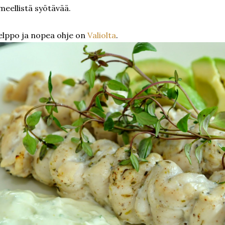
meellistä syötävää.
lppo ja nopea ohje on
Valiolta
.