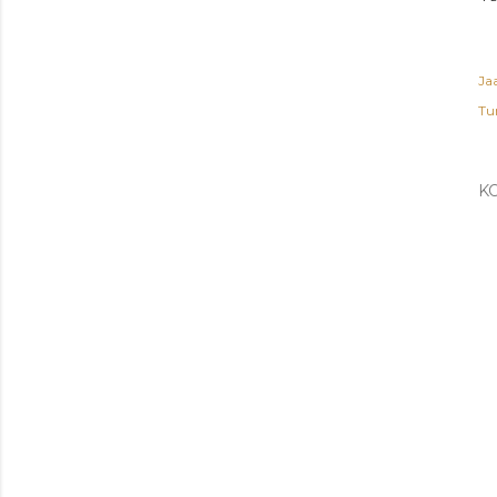
Ja
Tu
K