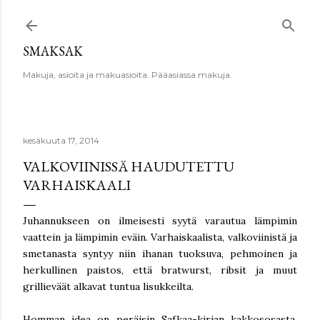
Siirry pääsisältöön
SMAKSAK
Makuja, asioita ja makuasioita. Pääasiassa makuja.
kesäkuuta 17, 2014
VALKOVIINISSÄ HAUDUTETTU
VARHAISKAALI
Juhannukseen on ilmeisesti syytä varautua lämpimin
vaattein ja lämpimin eväin. Varhaiskaalista, valkoviinistä ja
smetanasta syntyy niin ihanan tuoksuva, pehmoinen ja
herkullinen paistos, että bratwurst, ribsit ja muut
grillieväät alkavat tuntua lisukkeilta.
Homman idea on peräisin Safkaa-kirjan kakkososasta.