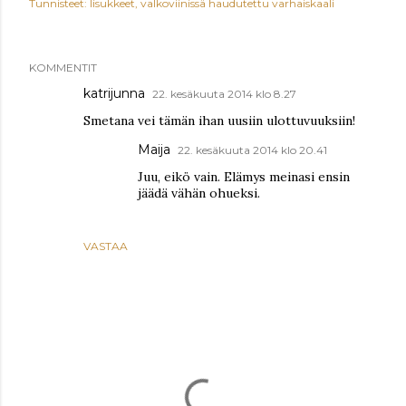
Tunnisteet:
lisukkeet
valkoviinissä haudutettu varhaiskaali
KOMMENTIT
katrijunna
22. kesäkuuta 2014 klo 8.27
Smetana vei tämän ihan uusiin ulottuvuuksiin!
Maija
22. kesäkuuta 2014 klo 20.41
Juu, eikö vain. Elämys meinasi ensin
jäädä vähän ohueksi.
VASTAA