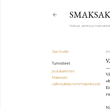
SMAKSA
Makuja, asioita ja makuasioi
Jaa muille
jo
V
Tunnisteet
joulukalenteri
Vä
Makeiset
oh
valkosuklaa-rommiaprikoosit
E
ru
N