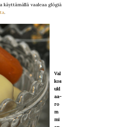
ka käyttämällä vaaleaa glögiä
ta
.
Val
kos
ukl
aa-
ro
m
mi