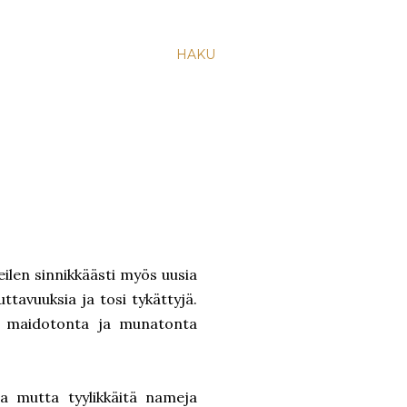
HAKU
eilen sinnikkäästi myös uusia
uttavuuksia ja tosi tykättyjä.
at maidotonta ja munatonta
a mutta tyylikkäitä nameja