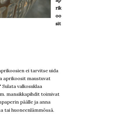
ap
rik
oo
sit
prikoosien ei tarvitse uida
ta aprikoosit maustuvat
" Sulata valkosuklaa
im. mansikkapihdit toimivat
npaperin päälle ja anna
issa tai huoneenlämmössä.