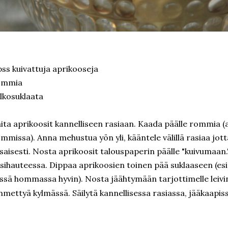
pss kuivattuja aprikooseja
ommia
lkosuklaata
ita aprikoosit kannelliseen rasiaan. Kaada päälle rommia (a
mmissa). Anna mehustua yön yli, kääntele välillä rasiaa jot
saisesti. Nosta aprikoosit talouspaperin päälle "kuivumaan.
sihauteessa. Dippaa aprikoosien toinen pää suklaaseen (es
ssä hommassa hyvin). Nosta jäähtymään tarjottimelle leivi
hmettyä kylmässä. Säilytä kannellisessa rasiassa, jääkaap