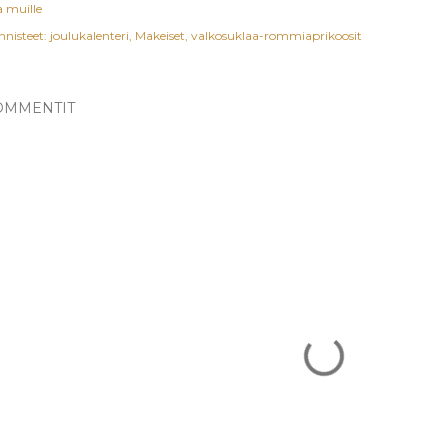
a muille
nnisteet:
joulukalenteri
Makeiset
valkosuklaa-rommiaprikoosit
OMMENTIT