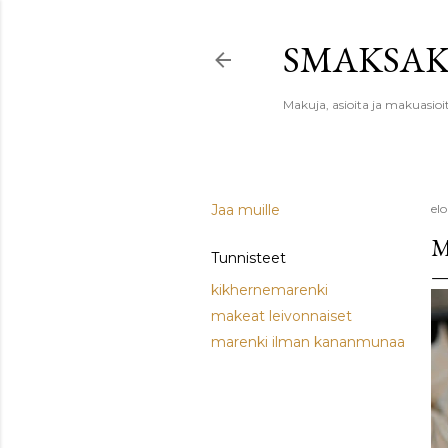
SMAKSA
Makuja, asioita ja makuasioi
Jaa muille
el
M
Tunnisteet
kikhernemarenki
makeat leivonnaiset
marenki ilman kananmunaa