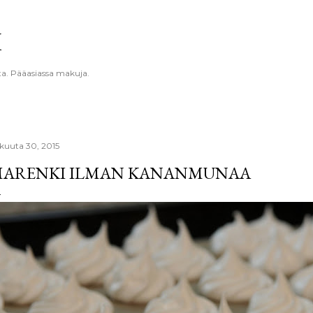
Siirry pääsisältöön
K
ta. Pääasiassa makuja.
okuuta 30, 2015
ARENKI ILMAN KANANMUNAA