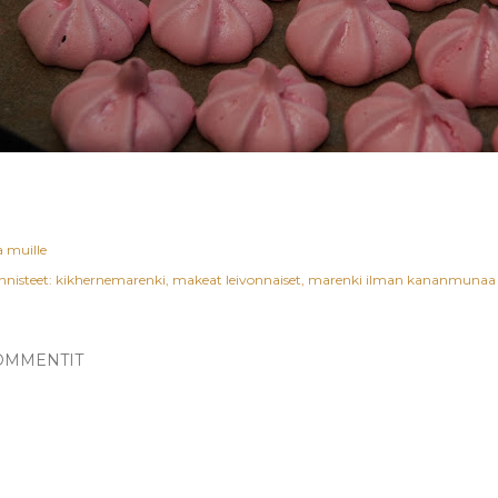
a muille
nnisteet:
kikhernemarenki
makeat leivonnaiset
marenki ilman kananmunaa
OMMENTIT