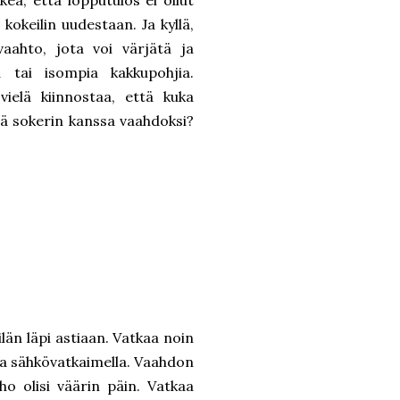
kea, että lopputulos ei ollut
kokeilin uudestaan. Ja kyllä,
aahto, jota voi värjätä ja
 tai isompia kakkupohjia.
elä kiinnostaa, että kuka
sä sokerin kanssa vaahdoksi?
län läpi astiaan. Vatkaa noin
la sähkövatkaimella. Vaahdon
lho olisi väärin päin. Vatkaa