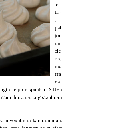
le
tos
i
pal
jon
mi
ele
en,
mu
tta
na
gin leipomispuuhia. Sitten
uttiin ihmemarengista ilman
yntyi myös ilman kananmunaa.