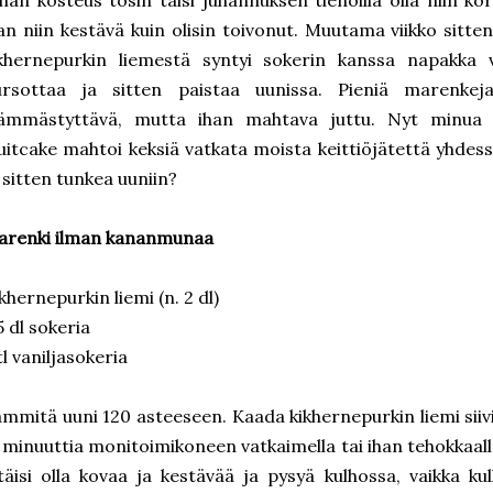
man kosteus tosin taisi juhannuksen tienoilla olla niin kor
an niin kestävä kuin olisin toivonut. Muutama viikko sitten 
khernepurkin liemestä syntyi sokerin kanssa napakka v
ursottaa ja sitten paistaa uunissa. Pieniä marenkeja
ämmästyttävä, mutta ihan mahtava juttu. Nyt minua vi
uitcake mahtoi keksiä vatkata moista keittiöjätettä yhdes
 sitten tunkea uuniin?
arenki ilman kananmunaa
khernepurkin liemi (n. 2 dl)
5 dl sokeria
tl vaniljasokeria
mmitä uuni 120 asteeseen. Kaada kikhernepurkin liemi siivi
 minuuttia monitoimikoneen vatkaimella tai ihan tehokkaal
täisi olla kovaa ja kestävää ja pysyä kulhossa, vaikka ku