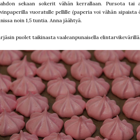
ahdon sekaan sokerit vähän kerrallaan. Pursota tai ase
ivinpaperilla vuoratulle pellille (paperia voi vähän sipaista 
nissa noin 1,5 tuntia. Anna jäähtyä.
rjäsin puolet taikinasta vaaleanpunaisella elintarvikevärillä