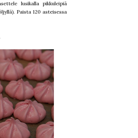
ttele lusikalla pikkuleipiä
öljyllä). Paista 120 asteisessa
.