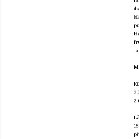
Il
ih
ki
p
H
fr
Ja
M
Ki
2,
2 
Lä
15
pi