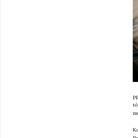
pp
tö
m
Ko