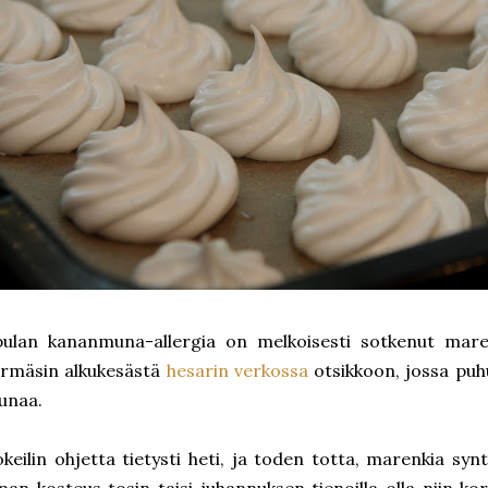
ulan kananmuna-allergia on melkoisesti sotkenut maren
rmäsin alkukesästä
hesarin verkossa
otsikkoon, jossa puh
unaa.
keilin ohjetta tietysti heti, ja toden totta, marenkia s