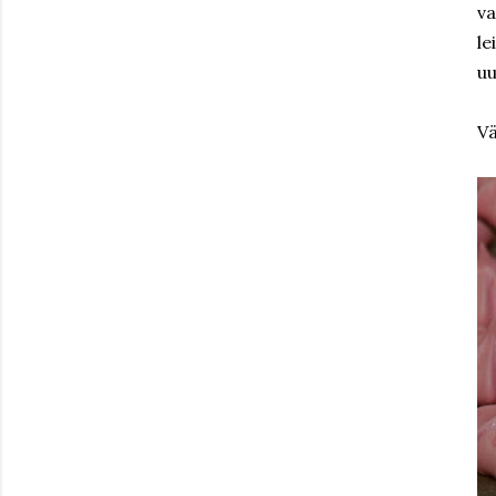
va
le
uu
Vä