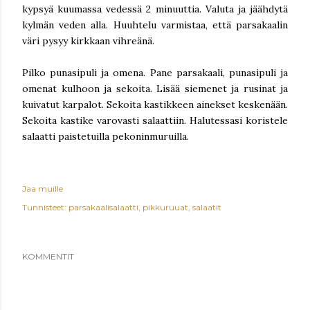
kypsyä kuumassa vedessä 2 minuuttia. Valuta ja jäähdytä
kylmän veden alla. Huuhtelu varmistaa, että parsakaalin
väri pysyy kirkkaan vihreänä.
Pilko punasipuli ja omena. Pane parsakaali, punasipuli ja
omenat kulhoon ja sekoita. Lisää siemenet ja rusinat ja
kuivatut karpalot. Sekoita kastikkeen ainekset keskenään.
Sekoita kastike varovasti salaattiin. Halutessasi koristele
salaatti paistetuilla pekoninmuruilla.
Jaa muille
Tunnisteet:
parsakaalisalaatti
pikkuruuat
salaatit
KOMMENTIT