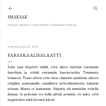
Siirry pääsisältöön
SMAKSAK
Makuja, asioita ja makuasioita. Pääasiassa makuja.
marraskuuta 20, 2015
PARSAKAALISALAATTI
Joku taas höpötti täällä, että aikoo käyttää enemmän
kasviksia ja tehdä enemmän kasvisruokia. Tuumasta
toimeen. Tosin sitten tein tuon viimeksi mainitun aikeen
tyhjäksi paistamalla rasiallisen pekonikuutioita salaatin
sekaan. Mutta ei haitannut. Salaatti oli nimittäin todella
ihanaa. Ja pekonin voi kyllä jättää poiskin, en usko, että
lopputulos siitä kovasti kärsii.