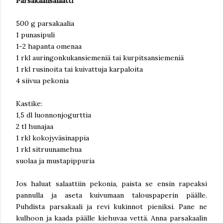
Parsakaalisalaatti
500 g parsakaalia
1 punasipuli
1-2 hapanta omenaa
1 rkl auringonkukansiemeniä tai kurpitsansiemeniä
1 rkl rusinoita tai kuivattuja karpaloita
4 siivua pekonia
Kastike:
1,5 dl luonnonjogurttia
2 tl hunajaa
1 rkl kokojyväsinappia
1 rkl sitruunamehua
suolaa ja mustapippuria
Jos haluat salaattiin pekonia, paista se ensin rapeaksi
pannulla ja aseta kuivumaan talouspaperin päälle.
Puhdista parsakaali ja revi kukinnot pieniksi. Pane ne
kulhoon ja kaada päälle kiehuvaa vettä. Anna parsakaalin