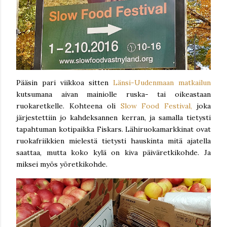
Pääsin pari viikkoa sitten
Länsi-Uudenmaan matkailun
kutsumana aivan mainiolle ruska- tai oikeastaan
ruokaretkelle. Kohteena oli
Slow Food Festival,
joka
järjestettiin jo kahdeksannen kerran, ja samalla tietysti
tapahtuman kotipaikka Fiskars. Lähiruokamarkkinat ovat
ruokafriikkien mielestä tietysti hauskinta mitä ajatella
saattaa, mutta koko kylä on kiva päiväretkikohde. Ja
miksei myös yöretkikohde.