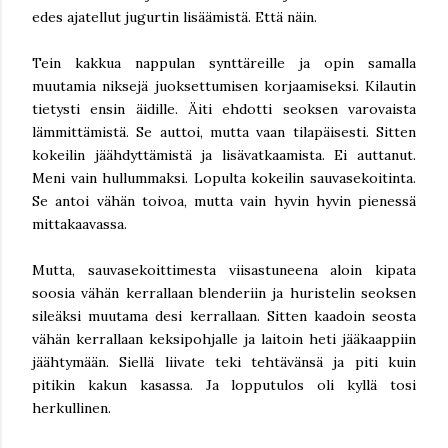
edes ajatellut jugurtin lisäämistä. Että näin.
Tein kakkua nappulan synttäreille ja opin samalla
muutamia niksejä juoksettumisen korjaamiseksi. Kilautin
tietysti ensin äidille. Äiti ehdotti seoksen varovaista
lämmittämistä. Se auttoi, mutta vaan tilapäisesti. Sitten
kokeilin jäähdyttämistä ja lisävatkaamista. Ei auttanut.
Meni vain hullummaksi. Lopulta kokeilin sauvasekoitinta.
Se antoi vähän toivoa, mutta vain hyvin hyvin pienessä
mittakaavassa.
Mutta, sauvasekoittimesta viisastuneena aloin kipata
soosia vähän kerrallaan blenderiin ja huristelin seoksen
sileäksi muutama desi kerrallaan. Sitten kaadoin seosta
vähän kerrallaan keksipohjalle ja laitoin heti jääkaappiin
jäähtymään. Siellä liivate teki tehtävänsä ja piti kuin
pitikin kakun kasassa. Ja lopputulos oli kyllä tosi
herkullinen.