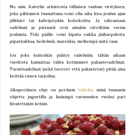
No niin. Kaivelin arkistosta tällaisen vanhan virityksen,
joka pikkuisen tuunattuna voisi olla aika kiva joulun ajan
jälkkäri tai kahvipöydän kohokohta. Ja oikeastaan
vadelmat ja pistaasit ovat ainakin väreiltään varsin
jouluisia. Toki päälle voisi kipata vaikka jääkarpaloita,
piparkakkua, hedelmiä, marenkia, melkeinpä mitä vaan.
Jos joku kuitenkin päätyy vadelmiin, tähän aikaan
vuodesta kannattaa valita kotimaiset pakastevadelmat.
Tuontivadelmat (sekä tuoreet että pakastetut) pitää aina
keittää ennen tarjoilua.
Alkuperäinen ohje on peräisin
Valiolta,
minä tuunasin
ohjetta jugurtilla ja lisäsinpä varmuuden vuoksi pari
liivatettakin kehiin.