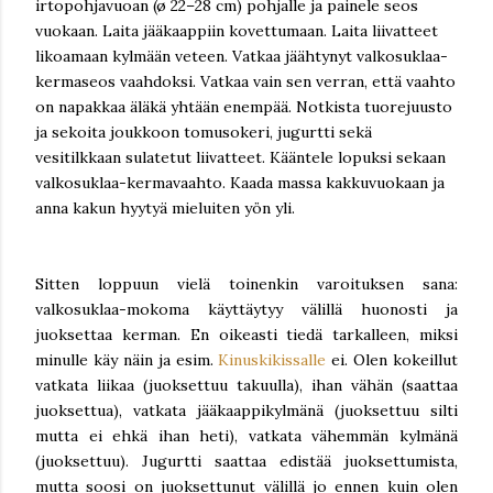
irtopohjavuoan (ø 22–28 cm) pohjalle ja painele seos
vuokaan. Laita jääkaappiin kovettumaan.
Laita liivatteet
likoamaan kylmään veteen. Vatkaa jäähtynyt valkosuklaa-
kermaseos vaahdoksi. Vatkaa vain sen verran, että vaahto
on napakkaa äläkä yhtään enempää.
Notkista tuorejuusto
ja sekoita joukkoon tomusokeri, jugurtti sekä
vesitilkkaan sulatetut liivatteet. Kääntele lopuksi sekaan
valkosuklaa-kermavaahto. Kaada massa kakkuvuokaan ja
anna kakun hyytyä mieluiten yön yli.
Sitten loppuun vielä toinenkin varoituksen sana:
valkosuklaa-mokoma käyttäytyy välillä huonosti ja
juoksettaa kerman. En oikeasti tiedä tarkalleen, miksi
minulle käy näin ja esim.
Kinuskikissalle
ei. Olen kokeillut
vatkata liikaa (juoksettuu takuulla), ihan vähän (saattaa
juoksettua), vatkata jääkaappikylmänä (juoksettuu silti
mutta ei ehkä ihan heti), vatkata vähemmän kylmänä
(juoksettuu). Jugurtti saattaa edistää juoksettumista,
mutta soosi on juoksettunut välillä jo ennen kuin olen