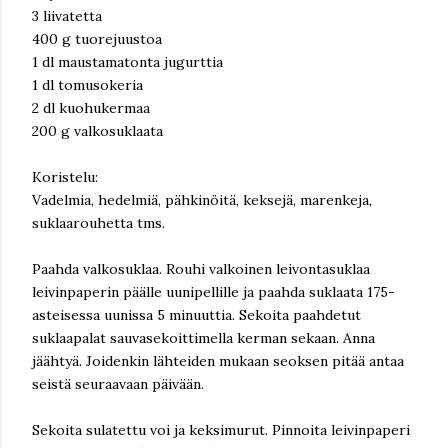
3 liivatetta
400 g tuorejuustoa
1 dl maustamatonta jugurttia
1 dl tomusokeria
2 dl kuohukermaa
200 g valkosuklaata
Koristelu:
Vadelmia, hedelmiä, pähkinöitä, keksejä, marenkeja,
suklaarouhetta tms.
Paahda valkosuklaa. Rouhi valkoinen leivontasuklaa
leivinpaperin päälle uunipellille ja paahda suklaata 175-
asteisessa uunissa 5 minuuttia. Sekoita paahdetut
suklaapalat sauvasekoittimella kerman sekaan. Anna
jäähtyä. Joidenkin lähteiden mukaan seoksen pitää antaa
seistä seuraavaan päivään.
Sekoita sulatettu voi ja keksimurut. Pinnoita leivinpaperi