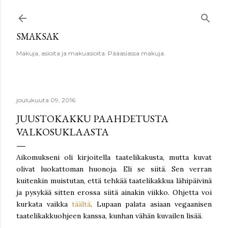
Siirry pääsisältöön
SMAKSAK
Makuja, asioita ja makuasioita. Pääasiassa makuja.
joulukuuta 09, 2016
JUUSTOKAKKU PAAHDETUSTA
VALKOSUKLAASTA
Aikomukseni oli kirjoitella taatelikakusta, mutta kuvat
olivat luokattoman huonoja. Eli se siitä. Sen verran
kuitenkin muistutan, että tehkää taatelikakkua lähipäivinä
ja pysykää sitten erossa siitä ainakin viikko. Ohjetta voi
kurkata vaikka
täältä
. Lupaan palata asiaan vegaanisen
taatelikakkuohjeen kanssa, kunhan vähän kuvailen lisää.