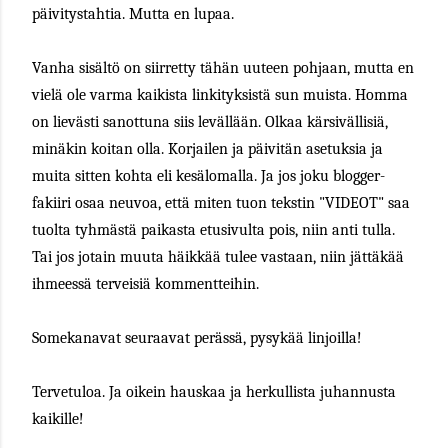
päivitystahtia. Mutta en lupaa.
Vanha sisältö on siirretty tähän uuteen pohjaan, mutta en
vielä ole varma kaikista linkityksistä sun muista. Homma
on lievästi sanottuna siis levällään. Olkaa kärsivällisiä,
minäkin koitan olla. Korjailen ja päivitän asetuksia ja
muita sitten kohta eli kesälomalla. Ja jos joku blogger-
fakiiri osaa neuvoa, että miten tuon tekstin "VIDEOT" saa
tuolta tyhmästä paikasta etusivulta pois, niin anti tulla.
Tai jos jotain muuta häikkää tulee vastaan, niin jättäkää
ihmeessä terveisiä kommentteihin.
Somekanavat seuraavat perässä, pysykää linjoilla!
Tervetuloa. Ja oikein hauskaa ja herkullista juhannusta
kaikille!