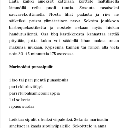
Laita kaikki ainekset kattilaan, keittele maltillisella
lämmöllä reilu puoli tuntia. Soseuta tasaiseksi
sauvasekoittimella. Nosta lihat padasta ja riivi ne
säikeiksi, poista ylimääräinen rasva. Sekoita joukkoon
barbequekastiketta ja nostele sekaan myös hiukan
haudutuslientä. Osa bbq-kastikkeesta kannattaa jättää
pöytään, jotta kukin voi säädellä lihan makua oman
makunsa mukaan. Kypsennä kannen tai folion alla vielä
noin 30-45 minuuttia 175 asteessa.
Marinoidut punasipulit
1 iso tai pari pientä punasipulia
pari rkl oliiviöljyä
pari rkl balsamicosiirappia
1 tl sokeria
ripaus suolaa
Leikkaa sipulit ohuiksi viipaleiksi. Sekoita marinadin
ainekset ja kaada sipuliviipaleille. Sekoittele ja anna