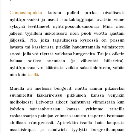
Campasimpukka
kutsuu pulled porkia oivallisesti
nyhtöpossuksi ja useat ruokabloggaajat ovatkin viime
syksynä levittäneet nyhtöpossuilosanomaa. Minä olen
jälleen tyylilleni uskollisesti noin puoli vuotta ajastani
jäljessä... No, joka tapauksessa kyseessä on possun
lavasta tai kasslerista pitkään hauduttamalla valmistettu
soosi, jolla voi täyttää vaikkapa burgereita. Tai jos oikein
haluaa sotkea sormiaan (ja vähentää hiilareita),
nyhtöpossua voi kääräistä vaikka salaatinlehteen, vähän
niin kuin
täällä
.
Minulla oli mielessä burgerit, mutta aamun pikaiseksi
suunniteltu lääkärireissu pikkuisen kanssa venyikin
melkoisesti. Leivonta-aikeet haihtuivat viimeistään kun
kahden sairaanhoitajan kanssa yritimme taiteilla
raskaansarjan painijan voimat saanutta taaperoa istumaan
aloillaan röntgenissä. Apteekkireissulla hain kaupasta
maalaisleipää ja sandwich tyydytti burgerihampaan