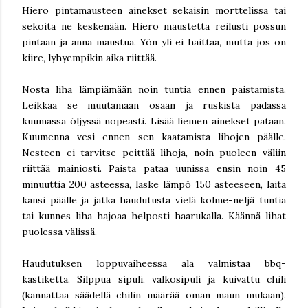
Hiero pintamausteen ainekset sekaisin morttelissa tai
sekoita ne keskenään. Hiero maustetta reilusti possun
pintaan ja anna maustua. Yön yli ei haittaa, mutta jos on
kiire, lyhyempikin aika riittää.
Nosta liha lämpiämään noin tuntia ennen paistamista.
Leikkaa se muutamaan osaan ja ruskista padassa
kuumassa öljyssä nopeasti. Lisää liemen ainekset pataan.
Kuumenna vesi ennen sen kaatamista lihojen päälle.
Nesteen ei tarvitse peittää lihoja, noin puoleen väliin
riittää mainiosti. Paista pataa uunissa ensin noin 45
minuuttia 200 asteessa, laske lämpö 150 asteeseen, laita
kansi päälle ja jatka haudutusta vielä kolme-neljä tuntia
tai kunnes liha hajoaa helposti haarukalla. Käännä lihat
puolessa välissä.
Haudutuksen loppuvaiheessa ala valmistaa bbq-
kastiketta. Silppua sipuli, valkosipuli ja kuivattu chili
(kannattaa säädellä chilin määrää oman maun mukaan).