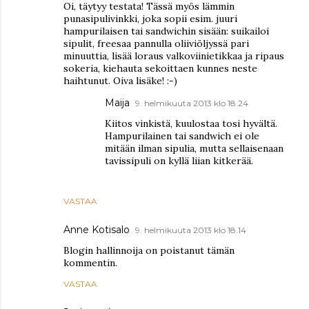
Oi, täytyy testata! Tässä myös lämmin
punasipulivinkki, joka sopii esim. juuri
hampurilaisen tai sandwichin sisään: suikailoi
sipulit, freesaa pannulla oliiviöljyssä pari
minuuttia, lisää loraus valkoviinietikkaa ja ripaus
sokeria, kiehauta sekoittaen kunnes neste
haihtunut. Oiva lisäke! :-)
Maija
9. helmikuuta 2013 klo 18.24
Kiitos vinkistä, kuulostaa tosi hyvältä.
Hampurilainen tai sandwich ei ole
mitään ilman sipulia, mutta sellaisenaan
tavissipuli on kyllä liian kitkerää.
VASTAA
Anne Kotisalo
9. helmikuuta 2013 klo 18.14
Blogin hallinnoija on poistanut tämän
kommentin.
VASTAA