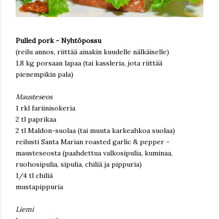
Pulled pork - Nyhtöpossu
(reilu annos, riittää ainakin kuudelle nälkäiselle)
1,8 kg porsaan lapaa (tai kassleria, jota riittää
pienempikin pala)
Mausteseos
1 rkl fariinisokeria
2 tl paprikaa
2 tl Maldon-suolaa (tai muuta karkeahkoa suolaa)
reilusti Santa Marian roasted garlic & pepper -
mausteseosta (paahdettua valkosipulia, kuminaa,
ruohosipulia, sipulia, chiliä ja pippuria)
1/4 tl chiliä
mustapippuria
Liemi