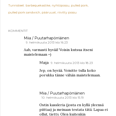
Tunnisteet:
barbequekastike
nyhtöpossu
pulled pork
pulled pork sandwich
pääruuat
riivitty possu
KOMMENTIT
Miia / Puutarhapörriäinen
9. helmikuuta 2013 klo 16.23
Aah, varmasti hyvää! Voisin kutsua itseni
maistelemaan =)
Maija
9. helmikuuta 2013 klo 18.23
Jep, on hyvää. Voisitte tulla koko
porukka tänne vähän maistelemaan.
Miia / Puutarhapörriäinen
10. helmikuuta 2013 klo 15.19
Ostin kassleria (josta en kyllä yleensä
piittaa) ja meinaan testata tätä. Lapaa ei
ollut, tietty. Olen kuitenkin