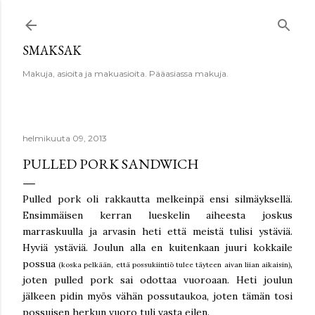
Siirry pääsisältöön
SMAKSAK
Makuja, asioita ja makuasioita. Pääasiassa makuja.
helmikuuta 09, 2013
PULLED PORK SANDWICH
Pulled pork oli rakkautta melkeinpä ensi silmäyksellä.
Ensimmäisen kerran lueskelin aiheesta joskus
marraskuulla ja arvasin heti että meistä tulisi ystäviä.
Hyviä ystäviä. Joulun alla en kuitenkaan juuri kokkaile
possua
,
(koska pelkään, että possukiintiö tulee täyteen aivan liian aikaisin)
joten pulled pork sai odottaa vuoroaan. Heti joulun
jälkeen pidin myös vähän possutaukoa, joten tämän tosi
possuisen herkun vuoro tuli vasta eilen.