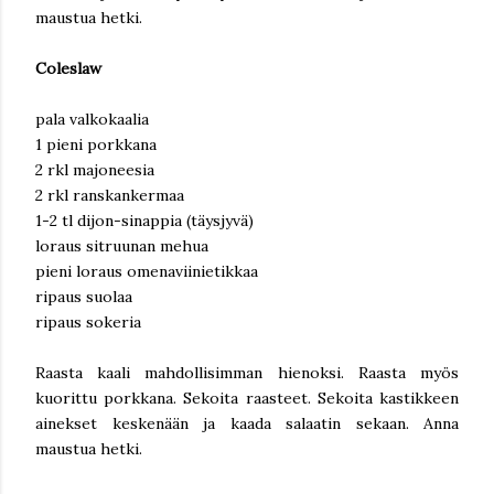
maustua hetki.
Coleslaw
pala valkokaalia
1 pieni porkkana
2 rkl majoneesia
2 rkl ranskankermaa
1-2 tl dijon-sinappia (täysjyvä)
loraus sitruunan mehua
pieni loraus omenaviinietikkaa
ripaus suolaa
ripaus sokeria
Raasta kaali mahdollisimman hienoksi. Raasta myös
kuorittu porkkana. Sekoita raasteet. Sekoita kastikkeen
ainekset keskenään ja kaada salaatin sekaan. Anna
maustua hetki.