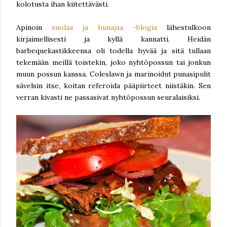
kolotusta ihan kiitettävästi.
Apinoin
suolaa ja hunajaa -blogia
lähestulkoon
kirjaimellisesti ja kyllä kannatti. Heidän
barbequekastikkeensa oli todella hyvää ja sitä tullaan
tekemään meillä toistekin, joko nyhtöpossun tai jonkun
muun possun kanssa. Coleslawn ja marinoidut punasipulit
sävelsin itse, koitan referoida pääpiirteet niistäkin. Sen
verran kivasti ne passasivat nyhtöpossun seuralaisiksi.