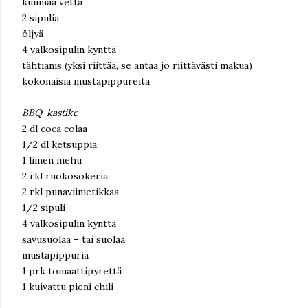
kuumaa vettä
2 sipulia
öljyä
4 valkosipulin kynttä
tähtianis (yksi riittää, se antaa jo riittävästi makua)
kokonaisia mustapippureita
BBQ-kastike
2 dl coca colaa
1/2 dl ketsuppia
1 limen mehu
2 rkl ruokosokeria
2 rkl punaviinietikkaa
1/2 sipuli
4 valkosipulin kynttä
savusuolaa – tai suolaa
mustapippuria
1 prk tomaattipyrettä
1 kuivattu pieni chili