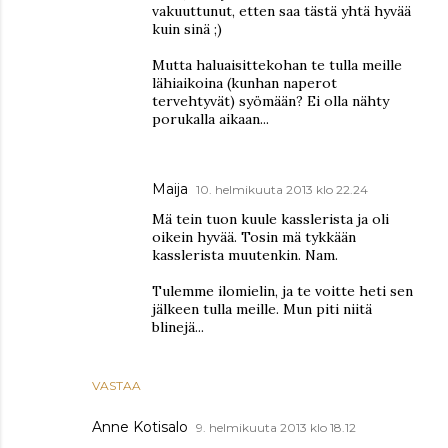
vakuuttunut, etten saa tästä yhtä hyvää
kuin sinä ;)
Mutta haluaisittekohan te tulla meille
lähiaikoina (kunhan naperot
tervehtyvät) syömään? Ei olla nähty
porukalla aikaan...
Maija
10. helmikuuta 2013 klo 22.24
Mä tein tuon kuule kasslerista ja oli
oikein hyvää. Tosin mä tykkään
kasslerista muutenkin. Nam.
Tulemme ilomielin, ja te voitte heti sen
jälkeen tulla meille. Mun piti niitä
blinejä...
VASTAA
Anne Kotisalo
9. helmikuuta 2013 klo 18.12