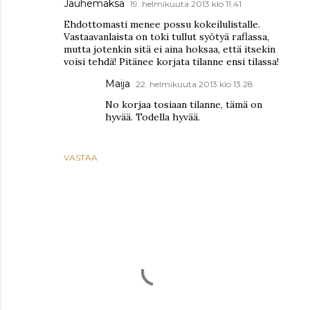
Jauhemaksa
19. helmikuuta 2013 klo 11.41
Ehdottomasti menee possu kokeilulistalle.
Vastaavanlaista on toki tullut syötyä raflassa,
mutta jotenkin sitä ei aina hoksaa, että itsekin
voisi tehdä! Pitänee korjata tilanne ensi tilassa!
Maija
22. helmikuuta 2013 klo 13.28
No korjaa tosiaan tilanne, tämä on
hyvää. Todella hyvää.
VASTAA